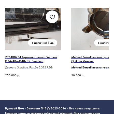
296408264 Буровая головка Vermeer
Melfred Borzall восьмигранна
D24x40a-D40x55. Premium
Quikfire Vermeer
Диаметр 3 дюйма. Резьба 2,375 REG
Melfred Borzall восьмигранна
quickfire для Vermeer
250 000
р.
30 500
р.
Буровой Дом - Запчасти ГНБ © 2025-2026 г. Все права защищены.
Цены на сайте не являются публичной офертой. Для уточнения цен