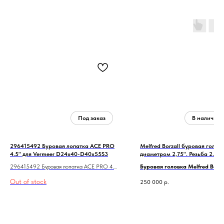
296415492 Буровая лопатка ACE PRO
Melfred Borzall буровая голов
4.5" для Vermeer D24x40-D40x55S3
диаметром 2,75". Резьба 2.0" I
Крепление лопатки PitBull
296415492 Буровая лопатка ACE PRO 4.5"
Буровая головка Melfred Borza
для Vermeer D24x40-D40x55S3
Разболтовка Vermeer D24x40.
Out of stock
250 000
р.
усилен дополнительными
противоизносными наплавка
Резьба 2,0IF.