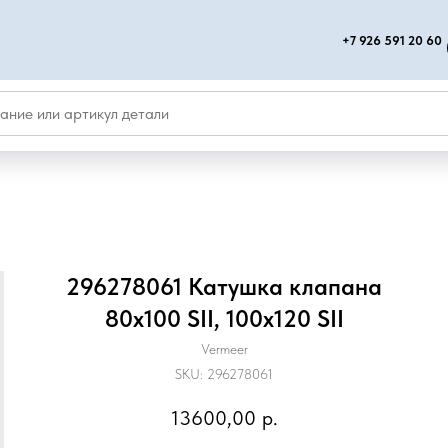
+7 926 591 20 60
296278061 Катушка клапана
80x100 SII, 100x120 SII
Vermeer
SKU:
296278061
13600,00
р.