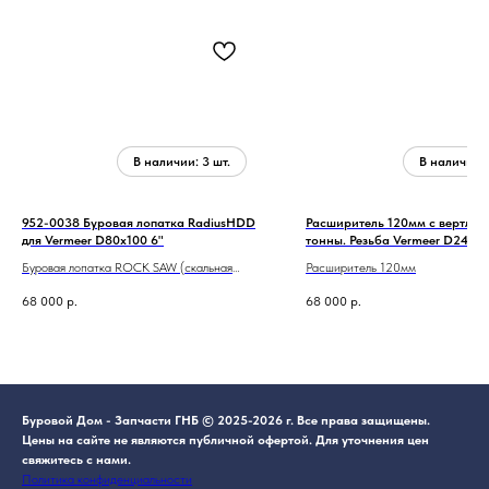
952-0038 Буровая лопатка RadiusHDD
Расширитель 120мм с вертлюг
для Vermeer D80x100 6"
тонны. Резьба Vermeer D24x4
Буровая лопатка ROCK SAW (скальная
Расширитель 120мм
пила) шириной 6 дюймов.
68 000
р.
68 000
р.
Буровой Дом - Запчасти ГНБ © 2025-2026 г. Все права защищены.
Цены на сайте не являются публичной офертой. Для уточнения цен
свяжитесь с нами.
Политика конфиденциальности