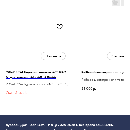
296415394 Буровая лопатка ACE PRO
Railhead шестигранная муфта
5" для Vermeer D36x50-D40x55
Railhead шестигранная муфта 4 
296415394 Буровая лопатка ACE PRO 5"
25 000
р.
для Vermeer D36x50-D40x55
Out of stock
Буровой Дом - Запчасти ГНБ © 2025-2026 г. Все права защищены.