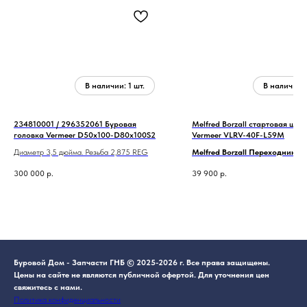
234810001 / 296352061 Буровая
Melfred Borzall стартовая шта
головка Vermeer D50x100-D80x100S2
Vermeer VLRV-40F-L59M
Диаметр 3,5 дюйма. Резьба 2,875 REG
Melfred Borzall Переходник с 
на Ditch Witch.
300 000
р.
39 900
р.
мама 2,375 FS1
папа 2,25 EZ3 connect
Буровой Дом - Запчасти ГНБ © 2025-2026 г. Все права защищены.
Цены на сайте не являются публичной офертой. Для уточнения цен
свяжитесь с нами.
Политика конфиденциальности