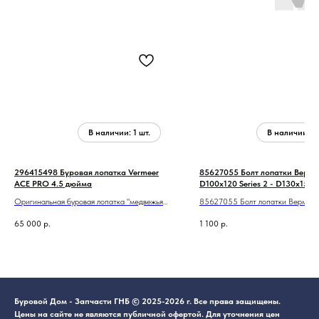
296415498 Буровая лопатка Vermeer
85627055 Болт лопатки Верме
ACE PRO 4.5 дюйма
D100x120 Series 2 - D130x150 
Оригинальная буровая лопатка "медвежья
85627055 Болт лопатки Вермее
лапа" по тяжелым грунтам.
D100x120 Series 2 - D130x150 (V
65 000
р.
1 100
р.
Диаметр 3/4 дюйма
Буровой Дом - Запчасти ГНБ © 2025-2026 г. Все права защищены.
Цены на сайте не являются публичной офертой. Для уточнения цен