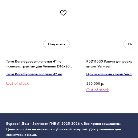
Terra Bore буровая лопатка 4" по
PBD11500 Ключи для раскруч
тяжелым грунтам для Vermeer D16x20a-
штанг Vermeer
D24x40S2
Terra Bore буровая лопатка 4" по
Оригинальные ключи Vermeer
тяжелым грунтам для Vermeer D16x20a-
штанг для машин от 6x6 до 4
Out of stock
250 000
р.
D24x40S2
PBD11500
Out of stock
Буровой Дом - Запчасти ГНБ © 2025-2026 г. Все права защищены.
Цены на сайте не являются публичной офертой. Для уточнения цен
свяжитесь с нами.