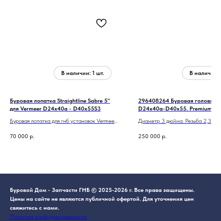
Буровая лопатка Straightline Sabre 5"
296408264 Буровая головка V
для Vermeer D24x40a - D40x55S3
D24x40a-D40x55. Premium
Буровая лопатка для гнб установок Vermeer.
Диаметр 3 дюйма. Резьба 2,375
Разболтовка Vermeer D24x40. Ширина 5
70 000
р.
250 000
р.
дюймов.
Буровой Дом - Запчасти ГНБ © 2025-2026 г. Все права защищены.
Цены на сайте не являются публичной офертой. Для уточнения цен
свяжитесь с нами.
Политика конфиденциальности