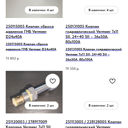
250115005 Клапан сброса
250131005 Клапан
давления ГНБ Vermeer
гидравлический Vermeer 7х11
D24x40A
SII, 24×40 SII – 36x50A,
80x100A
250115005 Клапан сброса
давления ГНБ Vermeer D24x40A
250131005 Клапан гидравлический
Vermeer 7х11 SII, 24×40 SII –
15 802
р.
36x50A, 80x100A
19 350
р.
251120003 / 278917009
251113005 / 228128005 Клапан
Клапана Vermeer 7х11 SII,
гидравлический Vermeer