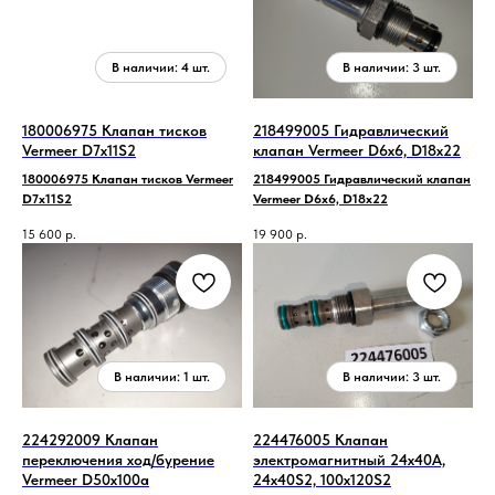
180006975 Клапан тисков
218499005 Гидравлический
Vermeer D7x11S2
клапан Vermeer D6x6, D18x22
180006975 Клапан тисков Vermeer
218499005 Гидравлический клапан
D7x11S2
Vermeer D6x6, D18x22
15 600
р.
19 900
р.
224292009 Клапан
224476005 Клапан
переключения ход/бурение
электромагнитный 24x40A,
Vermeer D50x100a
24x40S2, 100x120S2