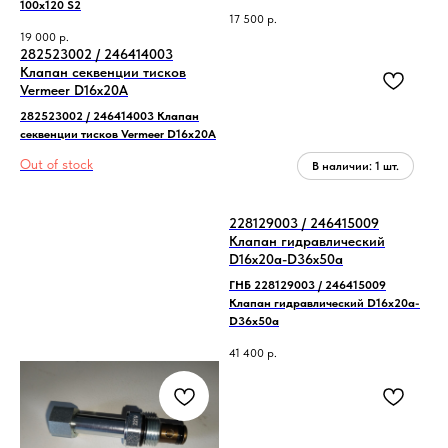
100x120 S2
17 500
р.
19 000
р.
282523002 / 246414003
Клапан секвенции тисков
Vermeer D16х20А
282523002 / 246414003 Клапан
секвенции тисков Vermeer D16х20А
Out of stock
228129003 / 246415009
Клапан гидравлический
D16х20а-D36х50a
ГНБ 228129003 / 246415009
Клапан гидравлический D16х20а-
D36х50a
41 400
р.