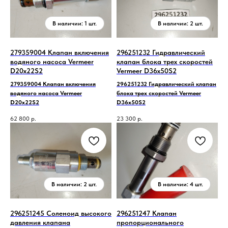
279359004 Клапан включения
296251232 Гидравлический
водяного насоса Vermeer
клапан блока трех скоростей
D20x22S2
Vermeer D36x50S2
279359004 Клапан включения
296251232 Гидравлический клапан
водяного насоса Vermeer
блока трех скоростей Vermeer
D20x22S2
D36x50S2
62 800
р.
23 300
р.
296251245 Соленоид высокого
296251247 Клапан
давления клапана
пропорционального