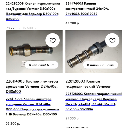
224292009 Клапан переключения
224476005 Клапан
ход/бурение Vermeer D50x100a
электромагнитный 24x40A,
Подходит для Вермеер D50x100a,
24x40S2, 100x120S2
D80x100
47 900
р.
98 220
р.
115 600
р.
228114005 Клапан лимитера
228128003 Клапан
вращения Vermeer D24x40a,
гидравлический Vermeer
D80x100
228128003 Клапан гидравлический
228114005 Клапан лимитера
Vermeer . Подходит для Вермеер
вращения Vermeer D24x40a,
16х20А, 24х40А, 33х44, 36х50А,
D80x100 Подходит для установок
50х100 - 80х100А
ГНБ Вермеер D24x40a, D80x100
21 000
р.
32 200
р.