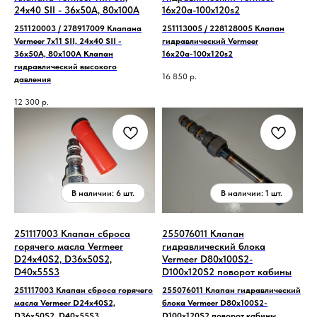
24x40 SII - 36x50A, 80x100A
16х20а-100х120s2
251120003 / 278917009 Клапана
251113005 / 228128005 Клапан
Vermeer 7х11 SII, 24x40 SII -
гидравлический Vermeer
36x50A, 80x100A Клапан
16х20а-100х120s2
гидравлический высокого
16 850
р.
давления
12 300
р.
251117003 Клапан сброса
255076011 Клапан
горячего масла Vermeer
гидравлический блока
D24x40S2, D36x50S2,
Vermeer D80x100S2-
D40x55S3
D100x120S2 поворот кабины
251117003 Клапан сброса горячего
255076011 Клапан гидравлический
масла Vermeer D24x40S2,
блока Vermeer D80x100S2-
D36x50S2, D40x55S3
D100x120S2 поворот кабины