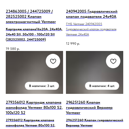
234863005 / 244725009 /
240942005 Гидравлический
282525002 Клапан
клапан подавателя 24х40А
электромагнитный Vermeer
ГНБ Vermeer 240942005
Картридж клапана16х20А, 24х40А,
Гидравлический клапан подавателя
24х40 SII, 50х100 - 100х120 SII
Vermeer 24х40А
(282525002, 244725009)
12 990
р.
19 580
р.
279356012 Картридж клапана
296251260 Клапан
манифолда Vermeer 80x100 S2,
гидравлический Вермеер
100x120 S2
Vermeer
279356012 Картридж клапана
296251260 Клапан гидравлический
манифолда Vermeer 80x100 S2,
Вермеер Vermeer