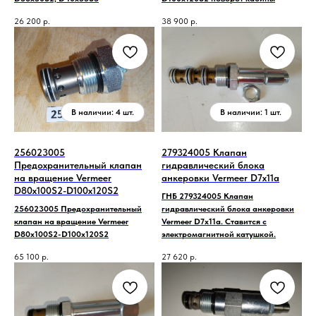
26 200
р.
38 900
р.
256023005
279324005 Клапан
Предохранительный клапан
гидравлический блока
на вращение Vermeer
анкеровки Vermeer D7x11a
D80x100S2-D100x120S2
ГНБ 279324005 Клапан
256023005 Предохранительный
гидравлический блока анкеровки
клапан на вращение Vermeer
Vermeer D7x11a. Ставится с
D80x100S2-D100x120S2
электромагнитной катушкой.
65 100
р.
27 620
р.