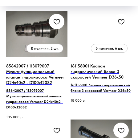
85642007 / 113079007
161158001 Клапан
Мультифункциональный
гидравлический блока 3
клапан гидронасоса Vermeer
скоростей Vermeer D36x50
D24x40s2 - D100x120S2
161158001 Клапан гидравлический
85642007 / 113079007
блока 3 скоростей Vermeer D36x50
Мультифункциональный клапан
18 000
р.
гидронасоса Vermeer D24x40s2 -
D100x120S2
105 000
р.