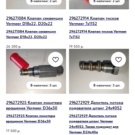
296271084 Клапан секвенции
296272914 Клапан тисков
Vermeer D18x22, D20x22
Vermeer 7x11S2
296271084 Клапан секвенции
296272914 Клапан тисков Vermeer
Vermeer D18x22, D20x22
7x11S2
26 300
р.
19 505
р.
296272925 Клапан лимитера
296272929 Делитель потока
вращения Vermeer D36x50
подавателя штанг 24х40S2
296272925 Клапан лимитера
296272929 Делитель потока
вращения Vermeer D36x50
подавателя штанг Vermeer
24х40S2. Также подходит для
17 500
р.
Vermeer D24x40a