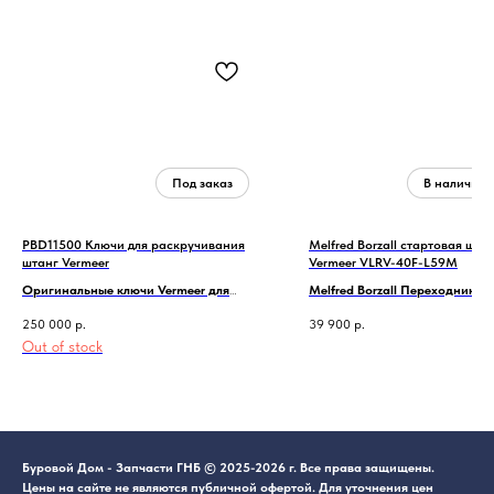
PBD11500 Ключи для раскручивания
Melfred Borzall стартовая шта
штанг Vermeer
Vermeer VLRV-40F-L59M
Оригинальные ключи Vermeer для
Melfred Borzall Переходник с 
штанг для машин от 6x6 до 40x45S3
на Ditch Witch.
250 000
р.
39 900
р.
PBD11500
мама 2,375 FS1
Out of stock
папа 2,25 EZ3 connect
Буровой Дом - Запчасти ГНБ © 2025-2026 г. Все права защищены.
Цены на сайте не являются публичной офертой. Для уточнения цен