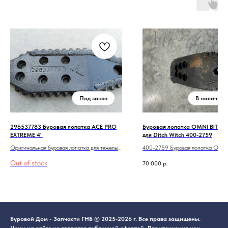
296537783 Буровая лопатка ACE PRO
Буровая лопатка OMNI BIT 4,
EXTREME 4"
для Ditch Witch 400-2759
Оригинальная буровая лопатка для тяжелых
400-2759 Буровая лопатка OMNI
каменистых грунтов для Vermeer D24x40-
дюйма для Ditch Witch.
Out of stock
70 000
р.
D36x50. Ширина 4 дюйма.
Буровой Дом - Запчасти ГНБ © 2025-2026 г. Все права защищены.