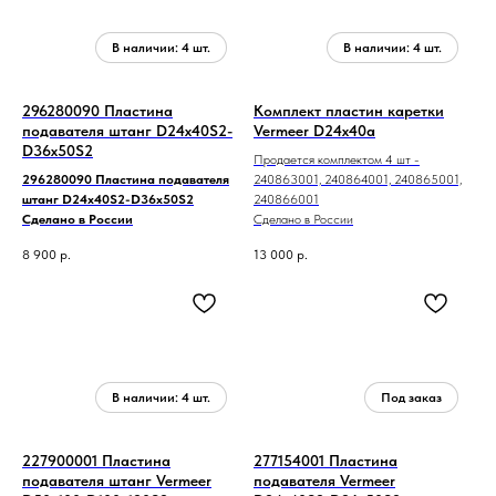
296280090 Пластина
Комплект пластин каретки
подавателя штанг D24x40S2-
Vermeer D24x40a
D36x50S2
Продается комплектом 4 шт -
296280090 Пластина подавателя
240863001, 240864001, 240865001,
штанг D24x40S2-D36x50S2
240866001
Сделано в России
Сделано в России
8 900
р.
13 000
р.
227900001 Пластина
277154001 Пластина
подавателя штанг Vermeer
подавателя Vermeer