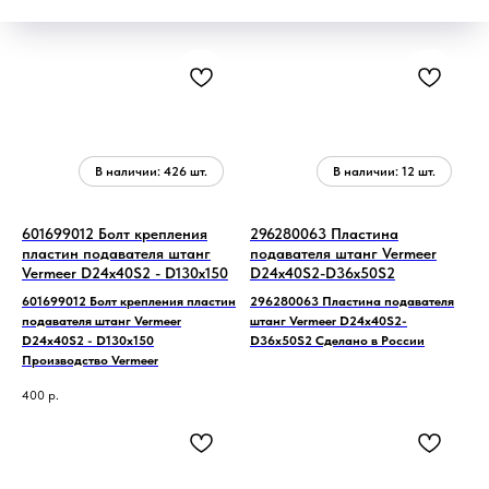
601699012 Болт крепления
296280063 Пластина
пластин подавателя штанг
подавателя штанг Vermeer
Vermeer D24x40S2 - D130x150
D24x40S2-D36x50S2
601699012 Болт крепления пластин
296280063 Пластина подавателя
подавателя штанг Vermeer
штанг Vermeer D24x40S2-
D24x40S2 - D130x150
D36x50S2 Сделано в России
Производство Vermeer
400
р.