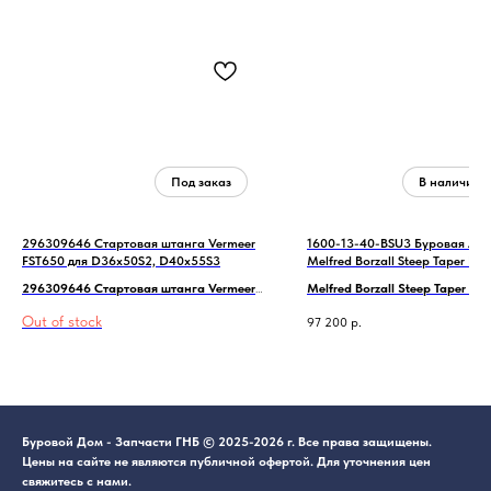
296309646 Стартовая штанга Vermeer
1600-13-40-BSU3 Буровая лоп
FST650 для D36x50S2, D40x55S3
Melfred Borzall Steep Taper Bit 
Vermeer D24x40
296309646 Стартовая штанга Vermeer
Melfred Borzall Steep Taper Bit
FST650 для D36x50S2, D40x55S3
лопатка 4" по тяжелым грунта
Out of stock
97 200
р.
Разболтовка под оригинальн
Vermeer.
Буровой Дом - Запчасти ГНБ © 2025-2026 г. Все права защищены.
Цены на сайте не являются публичной офертой. Для уточнения цен
свяжитесь с нами.